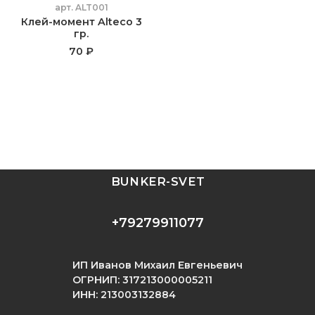
арт.
ALT001
Клей-момент Alteco 3
гр.
70 ₽
BUNKER-SVET
+79279911077
ИП Иванов Михаил Евгеньевич
ОГРНИП: 317213000005211
ИНН: 213003132884