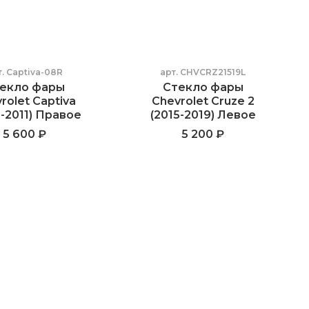
т.
Captiva-08R
арт.
CHVCRZ21519L
екло фары
Стекло фары
rolet Captiva
Chevrolet Cruze 2
-2011) Правое
(2015-2019) Левое
5 600 ₽
5 200 ₽