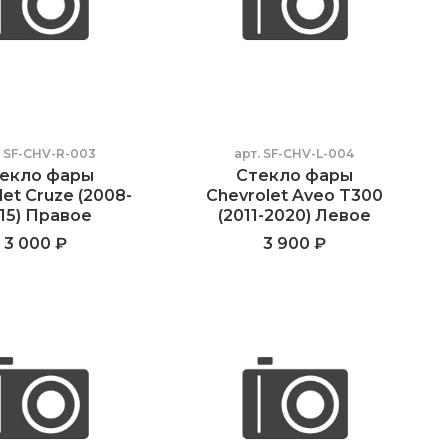
.
SF-CHV-R-003
арт.
SF-CHV-L-004
екло фары
Стекло фары
let Cruze (2008-
Chevrolet Aveo T300
15) Правое
(2011-2020) Левое
3 000 ₽
3 900 ₽