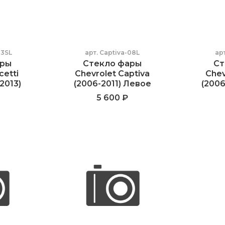
3SL
арт.
Captiva-08L
ар
ары
Стекло фары
Ст
cetti
Chevrolet Captiva
Chev
2013)
(2006-2011) Левое
(2006
5 600 ₽