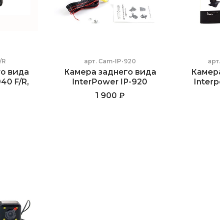
/R
арт.
Cam-IP-920
арт
о вида
Камера заднего вида
Камер
40 F/R,
InterPower IP-920
Interp
1 900 ₽