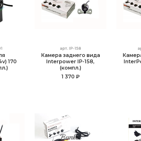
1
арт.
IP-158
а
ля
Камера заднего вида
Камер
4v) 170
Interpower IP-158,
InterP
пл.)
(компл.)
1 370 ₽