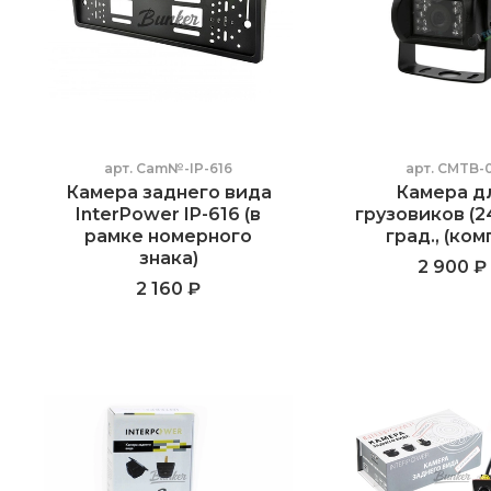
арт.
Cam№-IP-616
арт.
CMTB-0
Камера заднего вида
Камера д
InterPower IP-616 (в
грузовиков (2
рамке номерного
град., (ком
знака)
2 900 ₽
2 160 ₽