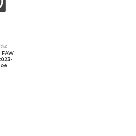
740
ы FAW
2023-
вое