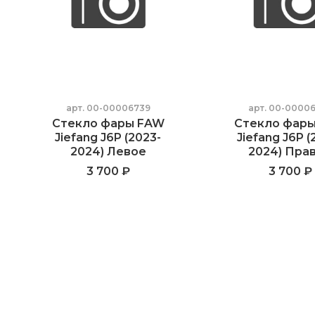
арт.
00-00006739
арт.
00-00006
Стекло фары FAW
Стекло фар
Jiefang J6P (2023-
Jiefang J6P (
2024) Левое
2024) Пра
3 700 ₽
3 700 ₽