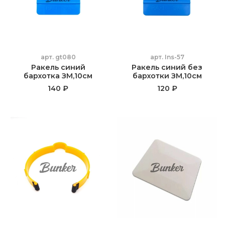
арт.
gt080
арт.
Ins-57
Ракель синий
Ракель синий без
бархотка ЗМ,10см
бархотки ЗМ,10см
140 ₽
120 ₽