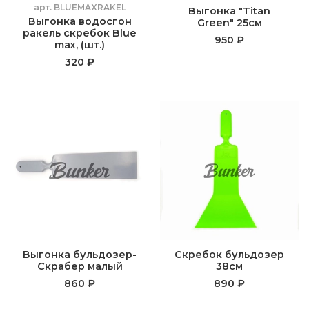
арт.
BLUEMAXRAKEL
Выгонка "Titan
Выгонка водосгон
Green" 25см
ракель скребок Blue
950 ₽
max, (шт.)
320 ₽
Выгонка бульдозер-
Скребок бульдозер
Скрабер малый
38см
860 ₽
890 ₽