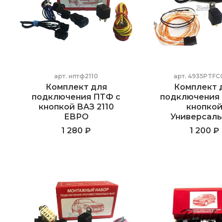
арт.
нптф2110
арт.
4935PTF
Комплект для
Комплект 
подключения ПТФ с
подключения
кнопкой ВАЗ 2110
кнопко
ЕВРО
Универсал
1 280 ₽
1 200 ₽