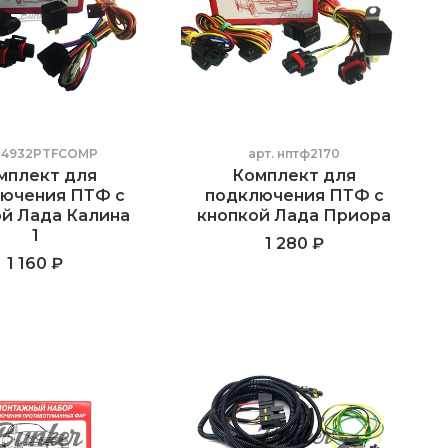
.
4932PTFCOMP
арт.
нптф2170
мплект для
Комплект для
ючения ПТФ с
подключения ПТФ с
ой Лада Калина
кнопкой Лада Приора
1
1 280 ₽
1 160 ₽