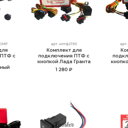
COMP
арт.
нптф2190
арт
для
Комплект для
Ко
 ПТФ с
подключения ПТФ с
подкл
й
кнопкой Лада Гранта
кнопк
ьный
1 280 ₽