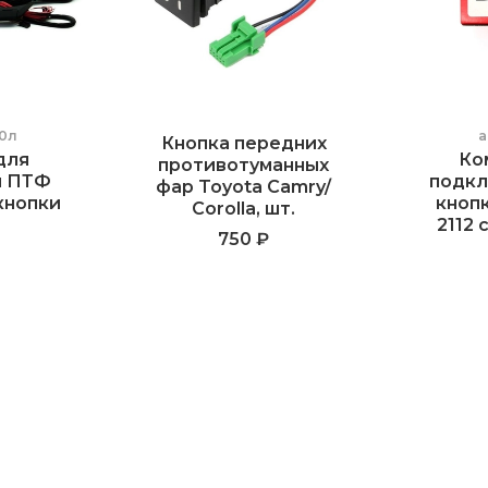
0л
а
Кнопка передних
для
Ко
противотуманных
я ПТФ
подкл
фар Toyota Сamry/
кнопки
кнопк
Сorolla, шт.
2112 
750 ₽