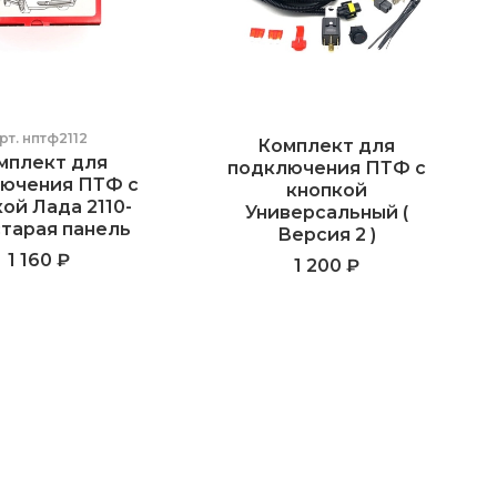
рт.
нптф2112
Комплект для
мплект для
подключения ПТФ с
ючения ПТФ с
кнопкой
ой Лада 2110-
Универсальный (
старая панель
Версия 2 )
1 160 ₽
1 200 ₽