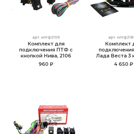
арт.
нптф2106
арт.
нптф218
Комплект для
Комплект 
подключения ПТФ с
подключени
кнопкой Нива, 2106
Лада Веста 3 
960 ₽
4 650 ₽