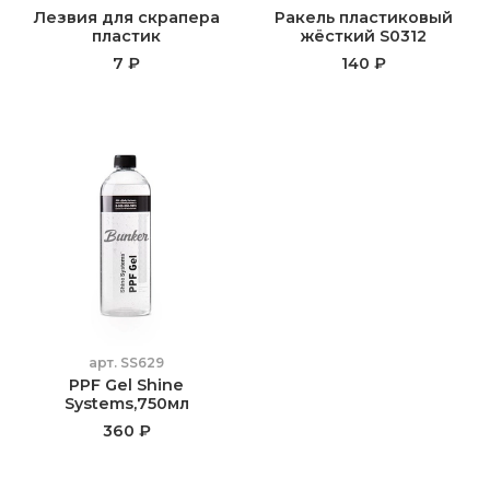
Лезвия для скрапера
Ракель пластиковый
пластик
жёсткий S0312
7 ₽
140 ₽
арт.
SS629
PPF Gel Shine
Systems,750мл
360 ₽