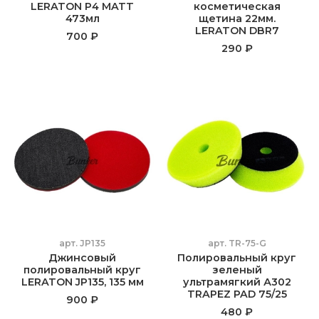
LERATON P4 MATT
косметическая
473мл
щетина 22мм.
LERATON DBR7
700 ₽
290 ₽
арт.
JP135
арт.
TR-75-G
Джинсовый
Полировальный круг
полировальный круг
зеленый
LERATON JP135, 135 мм
ультрамягкий А302
TRAPEZ PAD 75/25
900 ₽
480 ₽