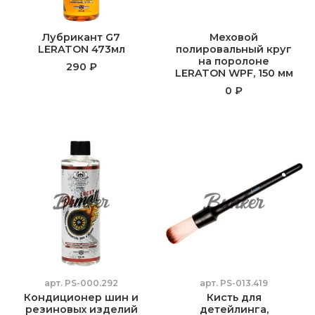
Лубрикант G7
Меховой
LERATON 473мл
полировальный круг
на поролоне
290 ₽
LERATON WPF, 150 мм
0 ₽
арт.
PS-000.292
арт.
PS-013.419
Кондиционер шин и
Кисть для
резиновых изделий
детейлинга,