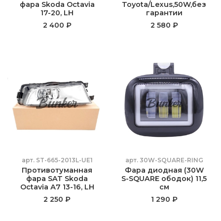
фара Skoda Octavia
Toyota/Lexus,50W,без
17-20, LH
гарантии
2 400 ₽
2 580 ₽
арт.
ST-665-2013L-UE1
арт.
30W-SQUARE-RING
Противотуманная
Фара диодная (30W
фара SAT Skoda
S-SQUARE ободок) 11,5
Octavia А7 13-16, LH
см
2 250 ₽
1 290 ₽