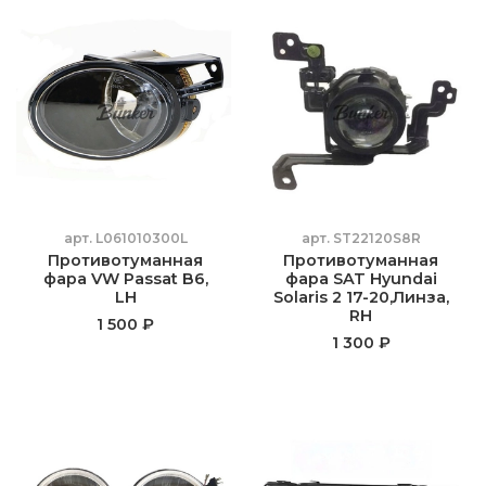
арт.
L061010300L
арт.
ST22120S8R
Противотуманная
Противотуманная
фара VW Passat B6,
фара SAT Hyundai
LH
Solaris 2 17-20,Линза,
RH
1 500 ₽
1 300 ₽