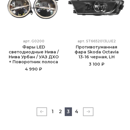
арт.
G0200
арт.
ST6652013LUE2
Фары LED
Противотуманная
светодиодные Нива /
фара Skoda Octavia
Нива Урбан / УАЗ ДХО
13-16 черная, LH
+ Поворотник полоса
3 100 ₽
4 990 ₽
1
2
3
4