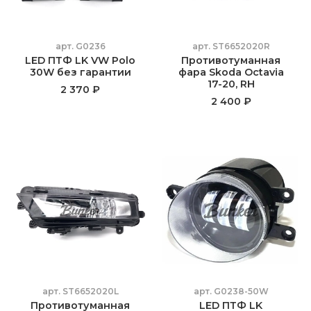
арт.
G0236
арт.
ST6652020R
LED ПТФ LK VW Polo
Противотуманная
30W без гарантии
фара Skoda Octavia
17-20, RH
2 370 ₽
2 400 ₽
арт.
ST6652020L
арт.
G0238-50W
Противотуманная
LED ПТФ LK