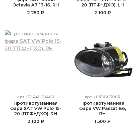
Octavia А7 13-16, RH
20 (ПТФ+ДХО), LH
2 250 ₽
2 100 ₽
арт.
ST-441-2040R
арт.
L061010300R
Противотуманная
Противотуманная
фара SAT VW Polo 15-
фара VW Passat B6,
20 (ПТФ+ДХО), RH
RH
2 100 ₽
1 500 ₽