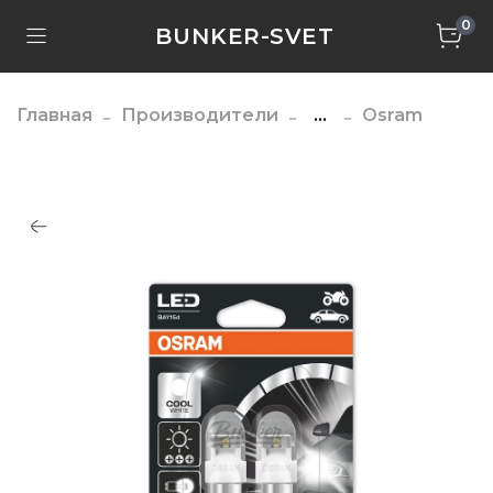
0
BUNKER-SVET
Главная
Производители
...
Osram