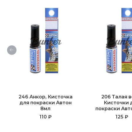
246 Анкор, Кисточка
206 Талая в
для покраски Автон
Кисточки 
8мл
покраски Авт
110 ₽
125 ₽