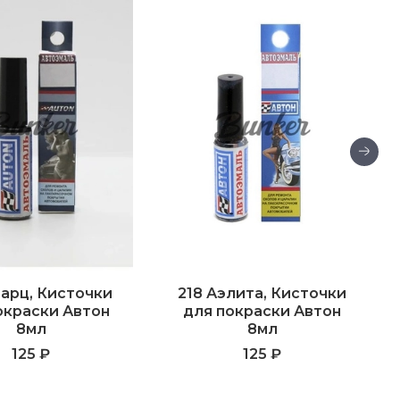
варц, Кисточки
218 Аэлита, Кисточки
окраски Автон
для покраски Автон
8мл
8мл
125 ₽
125 ₽