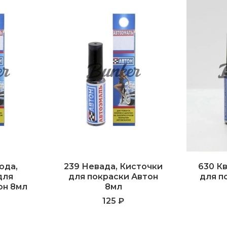
ода,
239 Невада, Кисточки
630 К
для
для покраски Автон
для п
он 8мл
8мл
125 ₽