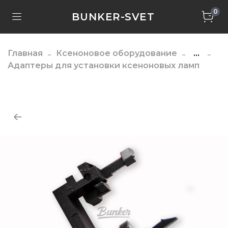
0
BUNKER-SVET
Главная
Ксеноновое оборудование
...
Адаптеры для установки ксеноновых ламп