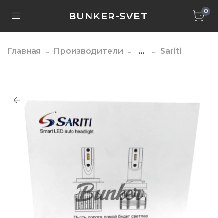
0
BUNKER-SVET
Главная
Производители
...
Sariti