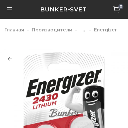
0
BUNKER-SVET
Главная
Производители
...
Energizer