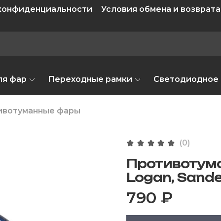
 конфиденциальности
Условия обмена и возврата
ля фар
Переходные рамки
Светодиодное
ивотуманные фары
(0)
Противотума
Logan, Sand
790 ₽