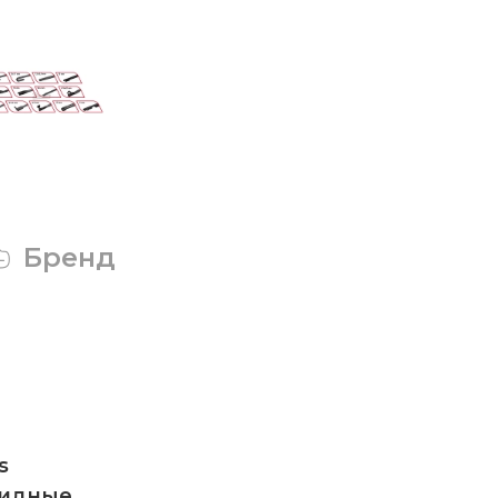
Бренд
s
ридные