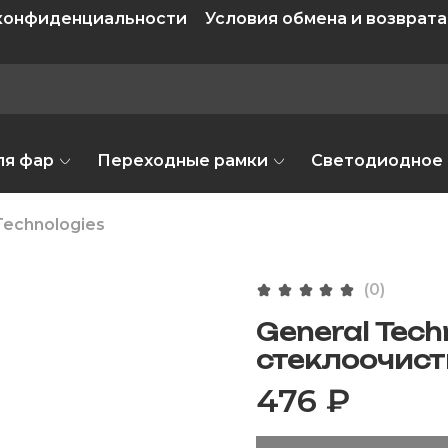
 конфиденциальности
Условия обмена и возврата
ля фар
Переходные рамки
Светодиодное
Technologies
(0)
General Tech
стеклоочист
476 ₽