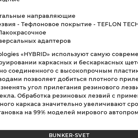
 стальные направляющие
звия - Тефлоновое покрытие - TEFLON TEC
 Лакокрасочное
версальных адаптеров
logies «HYBRID»
используют самую совреме
руировании каркасных и бескаркасных щет
жно соединенного с высокопрочным пласти
одами позволяет добиться плотного приле
зменять угол прилегания резинового лезв
текла. Обработка резиновых лезвий с прим
ного каркаса значительно увеличивают ср
тановка на 99% моделей мирового автопром
BUNKER-SVET