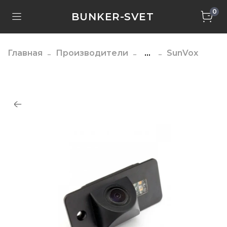
0
BUNKER-SVET
Главная
Производители
...
SunVox