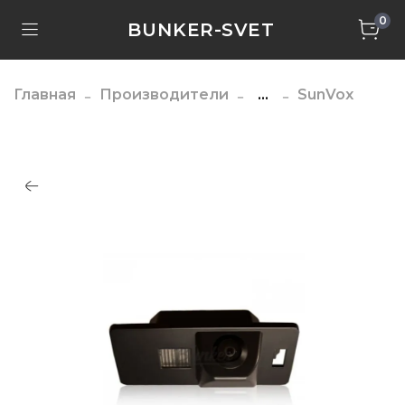
0
BUNKER-SVET
Главная
Производители
...
SunVox