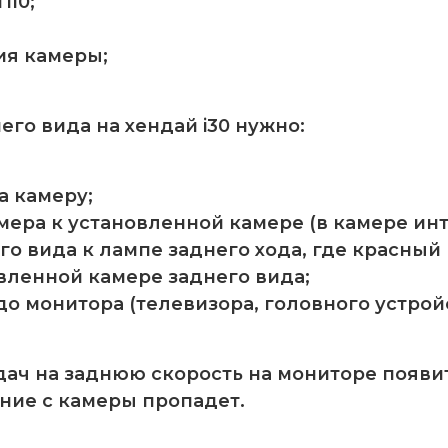
i10;
ия камеры;
го вида на хендай i30 нужно:
а камеру;
ера к установленной камере (в камере инт
вида к лампе заднего хода, где красный пров
вленной камере заднего вида;
до монитора (телевизора, головного устро
ач на заднюю скорость на мониторе появит
ние с камеры пропадет.