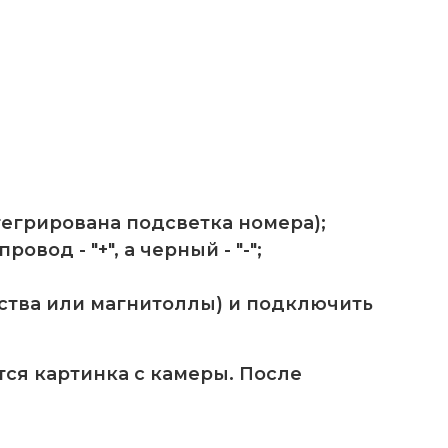
егрирована подсветка номера);
од - "+", а черный - "-";
йства или магнитоллы) и подключить
ся картинка с камеры. После