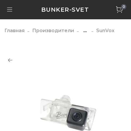
0
BUNKER-SVET
Главная
Производители
...
SunVox