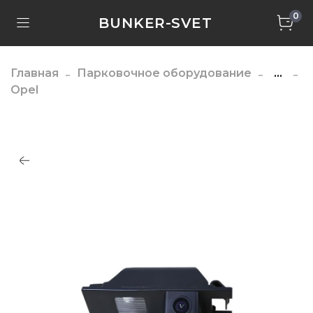
0
BUNKER-SVET
Главная
Парковочное оборудование
...
Opel