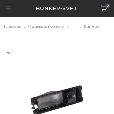
0
BUNKER-SVET
Главная
Производители
...
SunVox