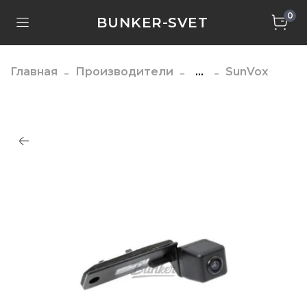
0
BUNKER-SVET
Главная
Производители
...
SunVox