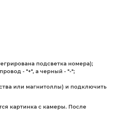
егрирована подсветка номера);
од - "+", а черный - "-";
йства или магнитоллы) и подключить
ся картинка с камеры. После