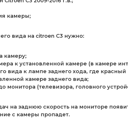
Citroen C3 2009-2016 г.в.;
ия камеры;
го вида на citroen C3 нужно:
а камеру;
ера к установленной камере (в камере инт
вида к лампе заднего хода, где красный пров
вленной камере заднего вида;
до монитора (телевизора, головного устро
ач на заднюю скорость на мониторе появит
ние с камеры пропадет.