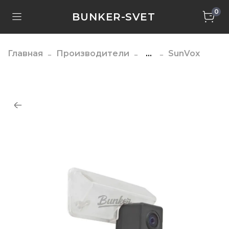
0
BUNKER-SVET
Главная
Производители
...
SunVox