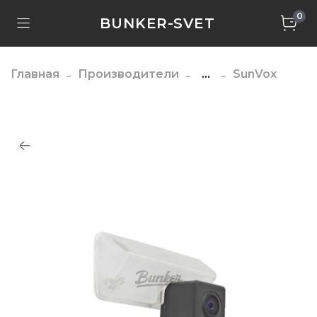
0
BUNKER-SVET
Главная
Производители
...
SunVox