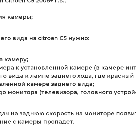
Citroen C5 2008+ г.в.;
ия камеры;
го вида на citroen C5 нужно:
а камеру;
ера к установленной камере (в камере инт
вида к лампе заднего хода, где красный пров
вленной камере заднего вида;
до монитора (телевизора, головного устро
ач на заднюю скорость на мониторе появит
ние с камеры пропадет.