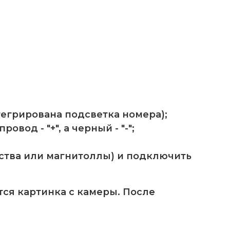
егрирована подсветка номера);
од - "+", а черный - "-";
йства или магнитоллы) и подключить
ся картинка с камеры. После