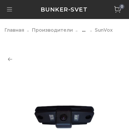
0
BUNKER-SVET
Главная
Производители
...
SunVox