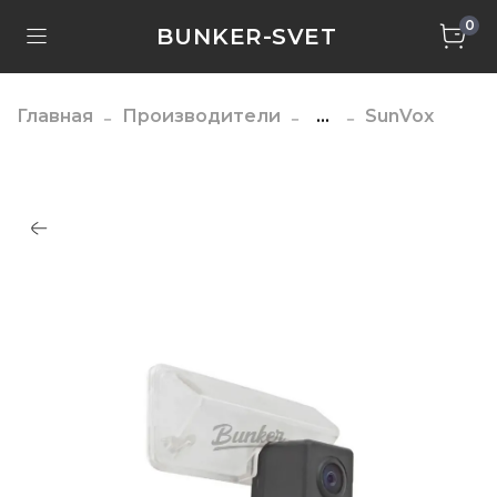
0
BUNKER-SVET
Главная
Производители
...
SunVox