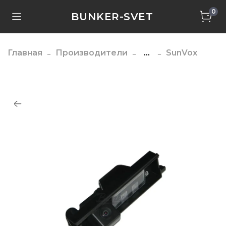
0
BUNKER-SVET
Главная
Производители
...
SunVox