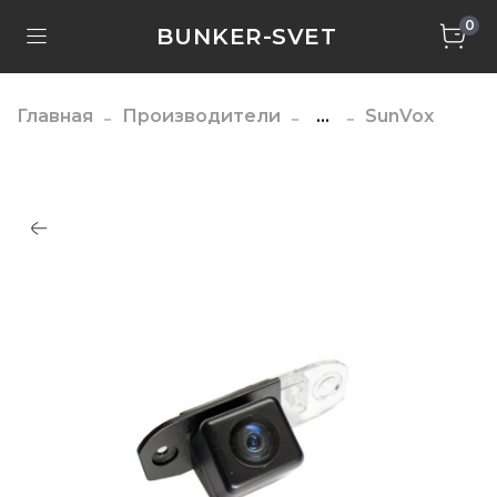
0
BUNKER-SVET
Главная
Производители
...
SunVox