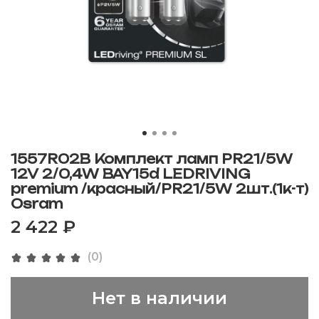
1557R02B Комплект ламп PR21/5W
12V 2/0,4W BAY15d LEDRIVING
premium /красный/PR21/5W 2шт.(1к-т)
Osram
2 422 ₽
(0)
Нет в наличии