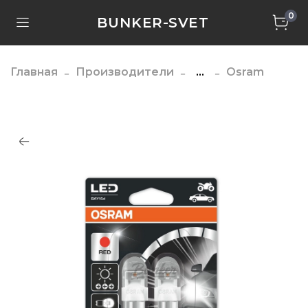
0
BUNKER-SVET
Главная
Производители
...
Osram