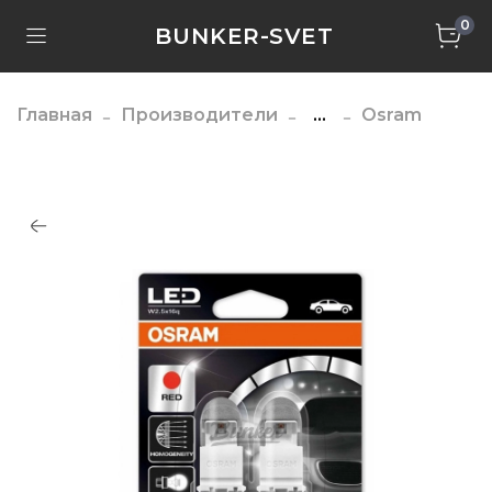
0
BUNKER-SVET
Главная
Производители
...
Osram