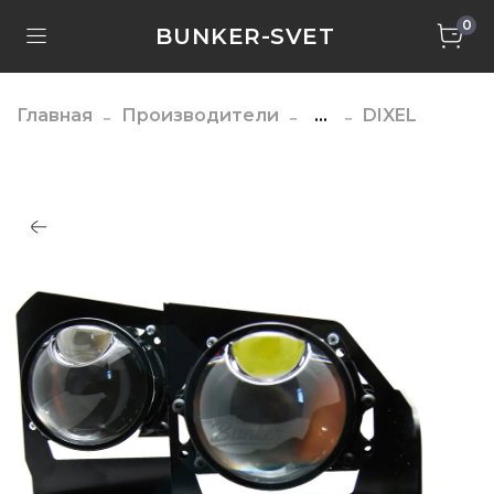
0
BUNKER-SVET
Главная
Производители
...
DIXEL