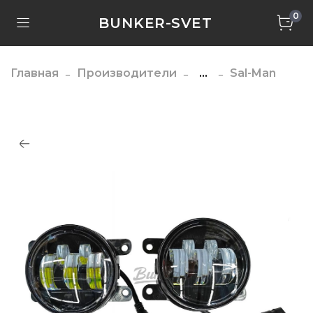
0
BUNKER-SVET
Главная
Производители
...
Sal-Man