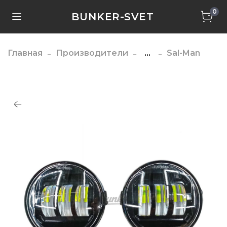
0
BUNKER-SVET
Главная
Производители
...
Sal-Man