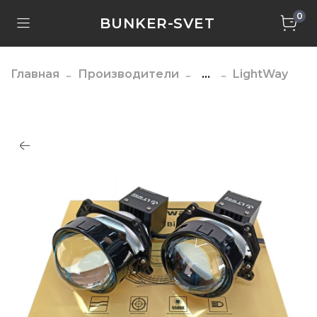
0
BUNKER-SVET
Главная
Производители
...
LightWay