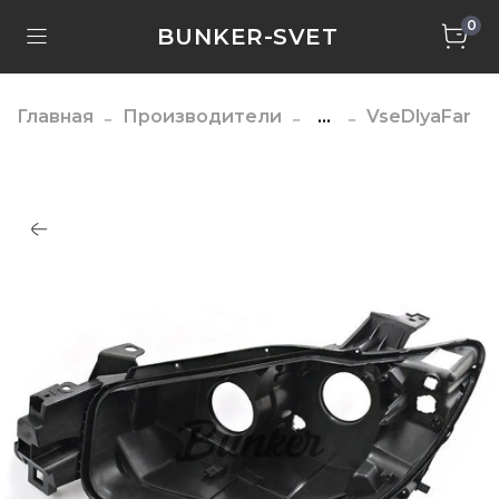
0
BUNKER-SVET
Главная
Производители
...
VseDlyaFar