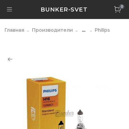
0
BUNKER-SVET
Главная
Производители
...
Philips