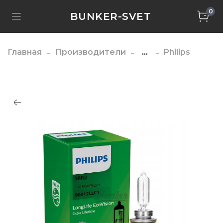
0
BUNKER-SVET
Главная
Производители
...
Philips