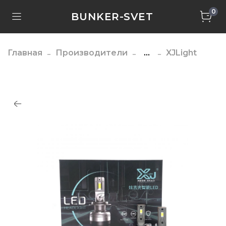
0
BUNKER-SVET
Главная
Производители
...
XJLight