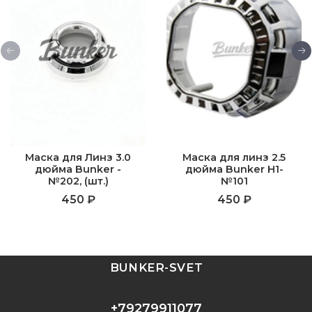
Маска для Линз 3.0
Маска для линз 2.5
дюйма Bunker -
дюйма Bunker H1-
№202, (шт.)
№101
450 ₽
450 ₽
BUNKER-SVET
+79279911077