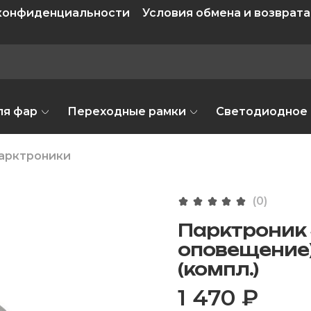
 конфиденциальности
Условия обмена и возврата
ля фар
Переходные рамки
Светодиодное
арктроники
(0)
Парктроник S
оповещение),
(компл.)
1 470 ₽