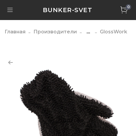
0
BUNKER-SVET
Главная
Производители
...
GlossWork