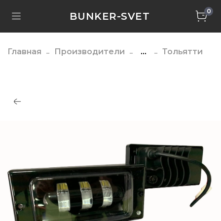
0
BUNKER-SVET
Главная
Производители
...
Тольятти