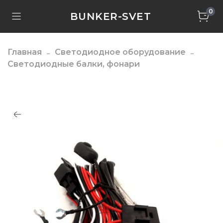
0
BUNKER-SVET
Главная
Светодиодное оборудование
Светодиодные балки, фонари