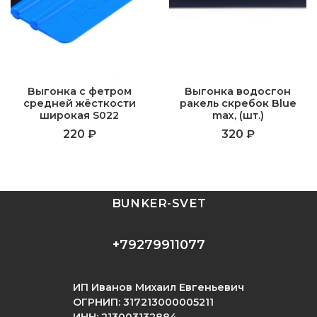
Выгонка с фетром
Выгонка водосгон
средней жёсткости
ракель скребок Blue
широкая S022
max, (шт.)
220 ₽
320 ₽
BUNKER-SVET
+79279911077
ИП Иванов Михаил Евгеньевич
ОГРНИП: 317213000005211