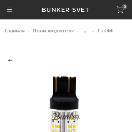
0
BUNKER-SVET
Главная
Производители
...
TaKiMi