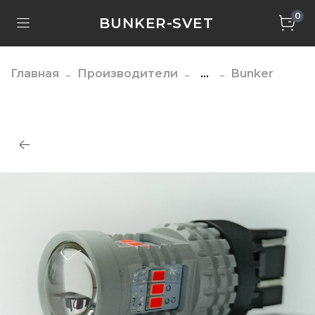
0
BUNKER-SVET
Главная
Производители
...
Bunker