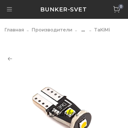
0
BUNKER-SVET
Главная
Производители
...
TaKiMi